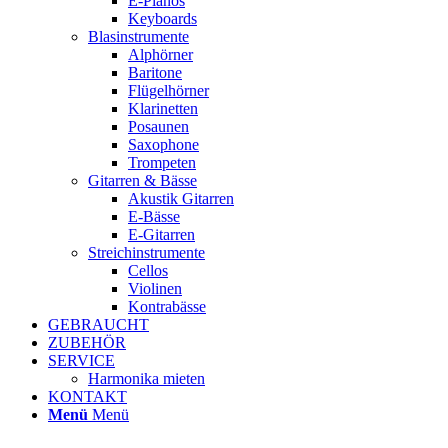
E-Pianos
Keyboards
Blasinstrumente
Alphörner
Baritone
Flügelhörner
Klarinetten
Posaunen
Saxophone
Trompeten
Gitarren & Bässe
Akustik Gitarren
E-Bässe
E-Gitarren
Streichinstrumente
Cellos
Violinen
Kontrabässe
GEBRAUCHT
ZUBEHÖR
SERVICE
Harmonika mieten
KONTAKT
Menü
Menü