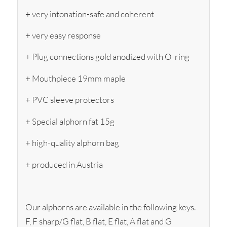
+ very intonation-safe and coherent
+ very easy response
+ Plug connections gold anodized with O-ring
+ Mouthpiece 19mm maple
+ PVC sleeve protectors
+ Special alphorn fat 15g
+ high-quality alphorn bag
+ produced in Austria
Our alphorns are available in the following keys.
F, F sharp/G flat, B flat, E flat, A flat and G