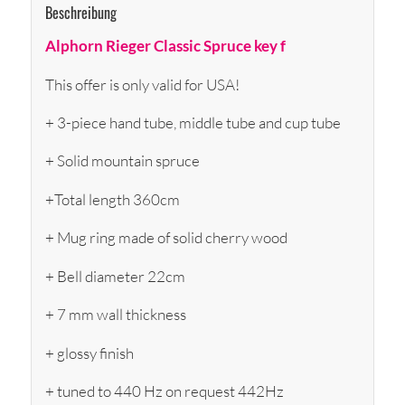
Beschreibung
Alphorn Rieger Classic Spruce key f
This offer is only valid for USA!
+ 3-piece hand tube, middle tube and cup tube
+ Solid mountain spruce
+Total length 360cm
+ Mug ring made of solid cherry wood
+ Bell diameter 22cm
+ 7 mm wall thickness
+ glossy finish
+ tuned to 440 Hz on request 442Hz