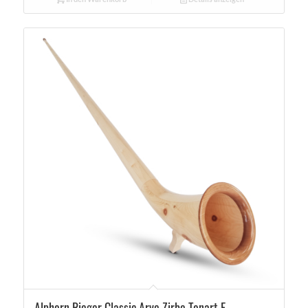
Alphorn Rieger Classic Arve Zirbe Tonart F