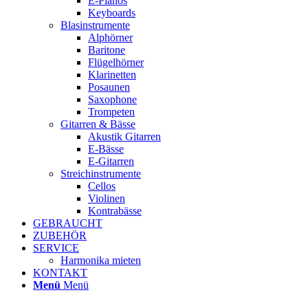
E-Pianos
Keyboards
Blasinstrumente
Alphörner
Baritone
Flügelhörner
Klarinetten
Posaunen
Saxophone
Trompeten
Gitarren & Bässe
Akustik Gitarren
E-Bässe
E-Gitarren
Streichinstrumente
Cellos
Violinen
Kontrabässe
GEBRAUCHT
ZUBEHÖR
SERVICE
Harmonika mieten
KONTAKT
Menü
Menü