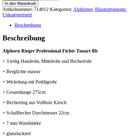
Rieger
In den Warenkorb
Professional
Artikelnummer:
714012
Kategorien:
Alphörner
,
Blasinstrumente
,
Fichte
Unkategorisiert
Tonart
Bb
Beschreibung
Menge
Beschreibung
Alphorn Rieger Professional Fichte Tonart Bb
+ 3 teilig Handrohr, Mittelrohr und Becherrohr
+ Bergfichte massiv
+ Wickelung mit Peddigrohr
+ Gesamtlange 275cm
+ Becherring aus Vollholz Kirsch
+ Schallbecher Durchmesser 22cm
+ 7 mm Wandstärke
+ glanzlackiert