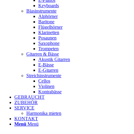
E-Pianos
Keyboards
Blasinstrumente
Alphörner
Baritone
Flügelhörner
Klarinetten
Posaunen
Saxophone
Trompeten
Gitarren & Bässe
Akustik Gitarren
E-Bässe
E-Gitarren
Streichinstrumente
Cellos
Violinen
Kontrabässe
GEBRAUCHT
ZUBEHÖR
SERVICE
Harmonika mieten
KONTAKT
Menü
Menü