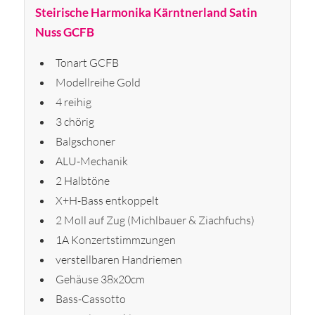
Steirische Harmonika Kärntnerland Satin
Nuss GCFB
Tonart GCFB
Modellreihe Gold
4 reihig
3 chörig
Balgschoner
ALU-Mechanik
2 Halbtöne
X+H-Bass entkoppelt
2 Moll auf Zug (Michlbauer & Ziachfuchs)
1A Konzertstimmzungen
verstellbaren Handriemen
Gehäuse 38x20cm
Bass-Cassotto