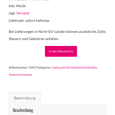
Preis
Preis
Inkl. MwSt.
war:
ist:
zzgl.
Versand
€ 7.720,00
€ 6.590,00.
Lieferzeit: sofort lieferbar
Bei Lieferungen in Nicht-EU-Länder können zusätzliche Zölle,
Steuern und Gebühren anfallen.
In den Warenkorb
Artikelnummer:
53457
Kategorien:
Gebraucht
,
Kärntnerland Harmonika
,
Tasteninstrumente
Beschreibung
Beschreibung