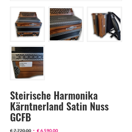
Steirische Harmonika
Kärntnerland Satin Nuss
GCFB
Ursprünglicher
Aktueller
€
7.720,00
€
6.590,00