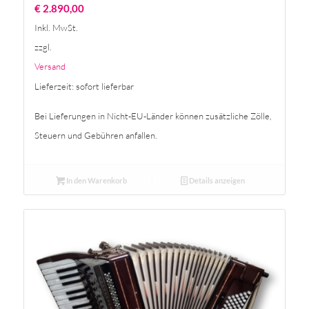
€
2.890,00
Inkl. MwSt.
zzgl.
Versand
Lieferzeit: sofort lieferbar
Bei Lieferungen in Nicht-EU-Länder können zusätzliche Zölle,
Steuern und Gebühren anfallen.
In den Warenkorb
Details anzeigen