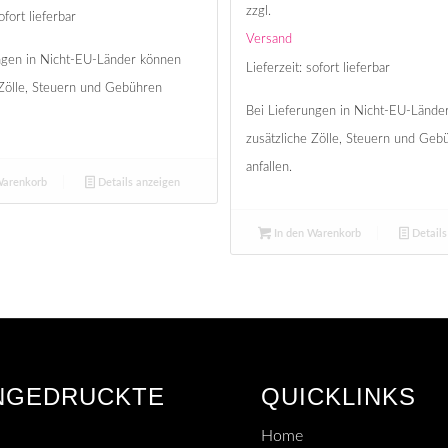
zzgl.
ofort lieferbar
Versand
ngen in Nicht-EU-Länder können
Lieferzeit: sofort lieferbar
 Zölle, Steuern und Gebühren
Bei Lieferungen in Nicht-EU-Lände
zusätzliche Zölle, Steuern und Geb
anfallen.
Warenkorb
Details anzeigen
In den Warenkorb
Details
NGEDRUCKTE
QUICKLINKS
Home