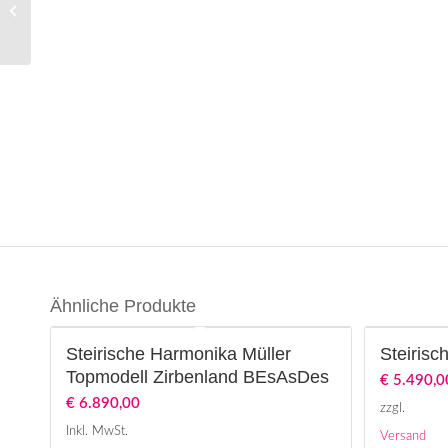
Müller Seen-Kollektion
Traunsee BEsAsDes
Ähnliche Produkte
Steirische Harmonika Müller
Steiris
Topmodell Zirbenland BEsAsDes
€
5.490,0
€
6.890,00
zzgl.
Inkl. MwSt.
Versand