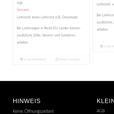
zzgl.
Lieferzeit: s
Versand
Bei Lieferu
Lieferzeit: keine Lieferzeit (z.B. Download)
zusätzliche
Bei Lieferungen in Nicht-EU-Länder können
anfallen.
zusätzliche Zölle, Steuern und Gebühren
anfallen.
In den 
In den Warenkorb
Details anzeigen
HINWEIS
KLEI
AGB
Keine Öffnungszeiten!