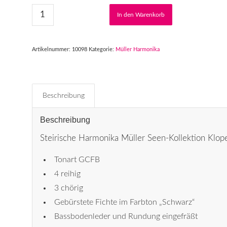
In den Warenkorb
Artikelnummer:
10098
Kategorie:
Müller Harmonika
Beschreibung
Beschreibung
Steirische Harmonika Müller Seen-Kollektion Klo
Tonart GCFB
4 reihig
3 chörig
Gebürstete Fichte im Farbton „Schwarz“
Bassbodenleder und Rundung eingefräßt