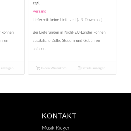
zzgl.
Versand
Lieferzeit: keine Lieferzeit (z.B. Download)
r können
Bei Lieferungen in Nicht-EU-Länder können
ühren
zusätzliche Zölle, Steuern und Gebühren
anfallen.
 anzeigen
In den Warenkorb
Details anzeigen
KONTAKT
Musik Rieger