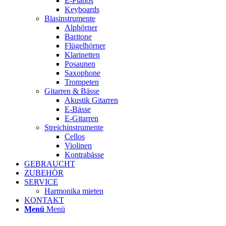
E-Pianos
Keyboards
Blasinstrumente
Alphörner
Baritone
Flügelhörner
Klarinetten
Posaunen
Saxophone
Trompeten
Gitarren & Bässe
Akustik Gitarren
E-Bässe
E-Gitarren
Streichinstrumente
Cellos
Violinen
Kontrabässe
GEBRAUCHT
ZUBEHÖR
SERVICE
Harmonika mieten
KONTAKT
Menü
Menü