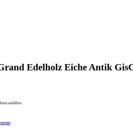
rand Edelholz Eiche Antik Gis
hren anfallen.
umente