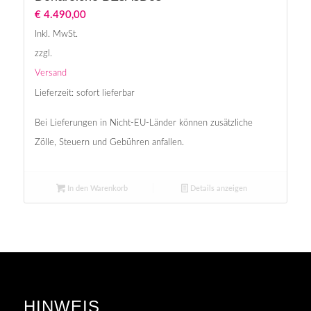
€
4.490,00
Inkl. MwSt.
zzgl.
Versand
Lieferzeit: sofort lieferbar
Bei Lieferungen in Nicht-EU-Länder können zusätzliche
Zölle, Steuern und Gebühren anfallen.
In den Warenkorb
Details anzeigen
HINWEIS