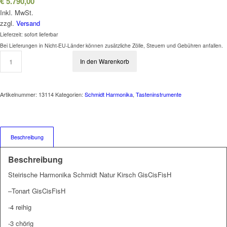
€
5.790,00
Inkl. MwSt.
zzgl.
Versand
Lieferzeit: sofort lieferbar
Bei Lieferungen in Nicht-EU-Länder können zusätzliche Zölle, Steuern und Gebühren anfallen.
In den Warenkorb
Artikelnummer:
13114
Kategorien:
Schmidt Harmonika
,
Tasteninstrumente
Beschreibung
Beschreibung
Steirische Harmonika Schmidt Natur Kirsch GisCisFisH
–Tonart GisCisFisH
-4 reihig
-3 chörig