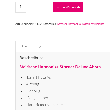
In den Warenkorb
Artikelnummer:
14054
Kategorien:
Strasser Harmonika
,
Tasteninstrumente
Beschreibung
Beschreibung
Steirische Harmonika Strasser Deluxe Ahorn
Tonart FBEsAs
4 reihig
3 chörig
Balgschoner
Handriemenversteller