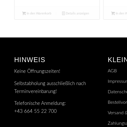
In den Warenkorb
Details anzeigen
In den 
HINWEIS
KLEI
AGB
Keine Öffnungszeiten!
Impressu
Selbstabholung ausschließlich nach
Terminvereinbarung!
Datensch
Bestellvo
Telefonische Anmeldung:
+43 664 55 22 700
Versand &
Zahlungs