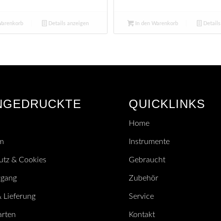
Warenkorb
Details anzeigen
In den Warenkorb
Details
NGEDRUCKTE
QUICKLINKS
Home
m
Instrumente
utz & Cookies
Gebraucht
rgang
Zubehör
 Lieferung
Service
arten
Kontakt