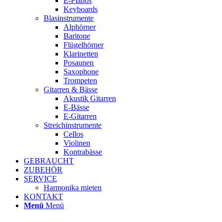
E-Pianos
Keyboards
Blasinstrumente
Alphörner
Baritone
Flügelhörner
Klarinetten
Posaunen
Saxophone
Trompeten
Gitarren & Bässe
Akustik Gitarren
E-Bässe
E-Gitarren
Streichinstrumente
Cellos
Violinen
Kontrabässe
GEBRAUCHT
ZUBEHÖR
SERVICE
Harmonika mieten
KONTAKT
Menü
Menü