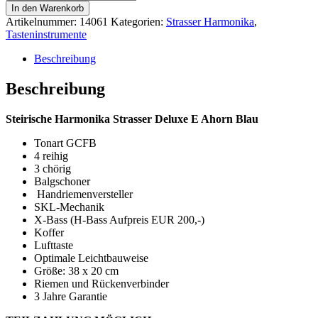
Harmonika
In den Warenkorb
Strasser
Artikelnummer:
14061
Kategorien:
Strasser Harmonika
,
Deluxe
Tasteninstrumente
E
Ahorn
Beschreibung
GCFB
Menge
Beschreibung
Steirische Harmonika Strasser Deluxe E Ahorn Blau
Tonart GCFB
4 reihig
3 chörig
Balgschoner
Handriemenversteller
SKL-Mechanik
X-Bass (H-Bass Aufpreis EUR 200,-)
Koffer
Lufttaste
Optimale Leichtbauweise
Größe: 38 x 20 cm
Riemen und Rückenverbinder
3 Jahre Garantie