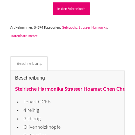
In den Warenkorb
Artikelnummer:
54574
Kategorien:
Gebraucht
,
Strasser Harmonika
,
Tasteninstrumente
Beschreibung
Beschreibung
Steirische Harmonika Strasser Hoamat Chen Chen 
Tonart GCFB
4 reihig
3 chörig
Olivenholzknöpfe