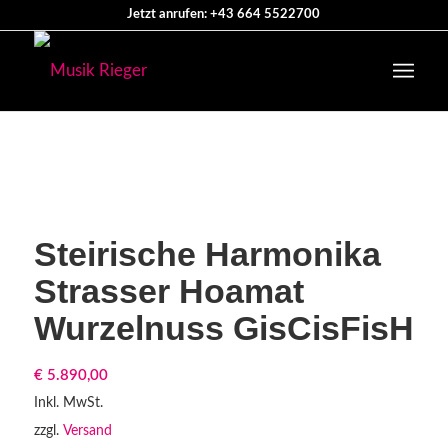
Jetzt anrufen: +43 664 5522700
Steirische Harmonika
Strasser Hoamat
Wurzelnuss GisCisFisH
€
5.890,00
Inkl. MwSt.
zzgl.
Versand