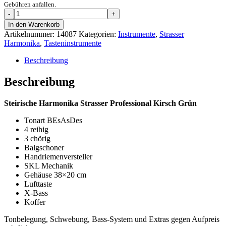
Gebühren anfallen.
Steirische
Harmonika
In den Warenkorb
Strasser
Artikelnummer:
14087
Kategorien:
Instrumente
,
Strasser
Professional
Harmonika
,
Tasteninstrumente
Natur
Kirsch
Beschreibung
Grün
BEsAsDes
Beschreibung
Menge
Steirische Harmonika Strasser Professional Kirsch Grün
Tonart BEsAsDes
4 reihig
3 chörig
Balgschoner
Handriemenversteller
SKL Mechanik
Gehäuse 38×20 cm
Lufttaste
X-Bass
Koffer
Tonbelegung, Schwebung, Bass-System und Extras gegen Aufpreis