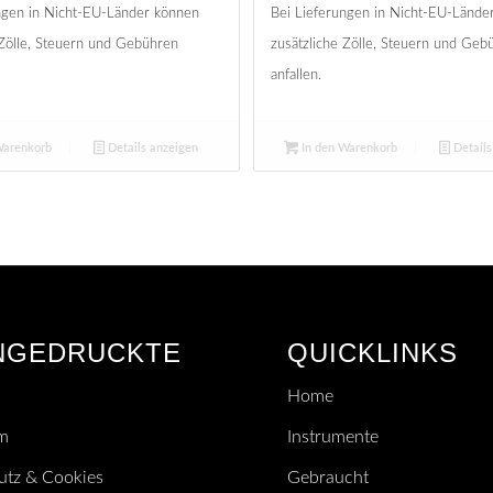
ngen in Nicht-EU-Länder können
Bei Lieferungen in Nicht-EU-Lände
 Zölle, Steuern und Gebühren
zusätzliche Zölle, Steuern und Geb
anfallen.
Warenkorb
Details anzeigen
In den Warenkorb
Details
NGEDRUCKTE
QUICKLINKS
Home
m
Instrumente
utz & Cookies
Gebraucht