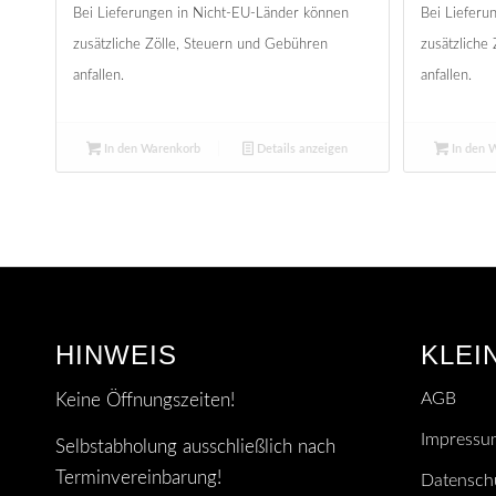
Bei Lieferungen in Nicht-EU-Länder können
Bei Lieferu
zusätzliche Zölle, Steuern und Gebühren
zusätzliche
anfallen.
anfallen.
In den Warenkorb
Details anzeigen
In den 
HINWEIS
KLEI
AGB
Keine Öffnungszeiten!
Impressu
Selbstabholung ausschließlich nach
Terminvereinbarung!
Datensch