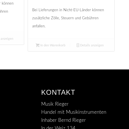
r können
Bei Lieferungen in Nicht-EU-Länder können
ühren
zusätzliche Zölle, Steuern und Gebühren
anfallen.
 anzeigen
In den Warenkorb
Details anzeigen
KONTAKT
Musik Rieger
Handel mit Musikinstrumenten
Inhaber Bernd Rieger
In der Weiz 134