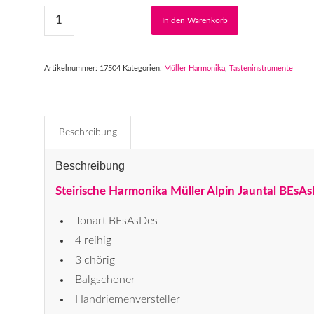
In den Warenkorb
Artikelnummer:
17504
Kategorien:
Müller Harmonika
,
Tasteninstrumente
Beschreibung
Beschreibung
Steirische Harmonika Müller Alpin Jauntal BEsA
Tonart BEsAsDes
4 reihig
3 chörig
Balgschoner
Handriemenversteller