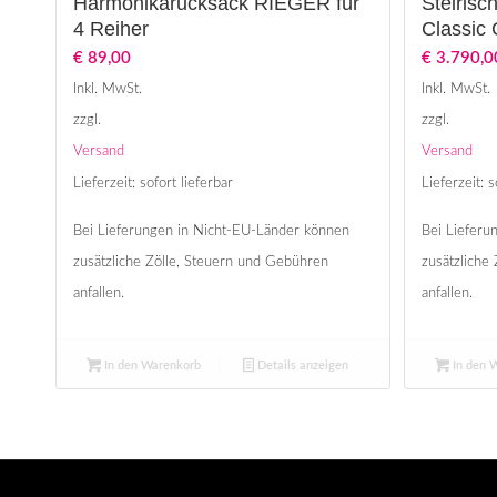
Harmonikarucksack RIEGER für
Steirisc
4 Reiher
Classic
€
89,00
€
3.790,0
Inkl. MwSt.
Inkl. MwSt.
zzgl.
zzgl.
Versand
Versand
Lieferzeit: sofort lieferbar
Lieferzeit: s
Bei Lieferungen in Nicht-EU-Länder können
Bei Lieferu
zusätzliche Zölle, Steuern und Gebühren
zusätzliche
anfallen.
anfallen.
In den Warenkorb
Details anzeigen
In den 