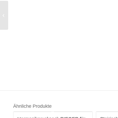
Steirische Harmonika
Schmidt Professional
Ahorn/Blau ADGC
Ähnliche Produkte