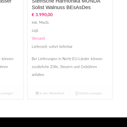
asser
Steirische Harmonika MUNDA
Solist Walnuss BEsAsDes
€
3.990,00
Inkl. MwSt.
zzgl.
Versand
Lieferzeit: sofort lieferbar
r können
Bei Lieferungen in Nicht-EU-Länder können
ühren
zusätzliche Zölle, Steuern und Gebühren
anfallen.
 anzeigen
In den Warenkorb
Details anzeigen