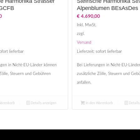
he Harmonika Strasser
Steirische Harmonika Str
 GCFB
Alpenblumen BEsAsDes
0
€
4.690,00
Inkl. MwSt.
zzgl.
Versand
ofort lieferbar
Lieferzeit: sofort lieferbar
ngen in Nicht-EU-Länder können
Bei Lieferungen in Nicht-EU-Lände
 Zölle, Steuern und Gebühren
zusätzliche Zölle, Steuern und Geb
anfallen.
Warenkorb
Details anzeigen
In den Warenkorb
Details