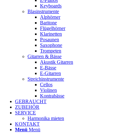
E-Pianos
Keyboards
Blasinstrumente
Alphörner
Baritone
Flügelhörner
Klarinetten
Posaunen
Saxophone
Trompeten
Gitarren & Bässe
Akustik Gitarren
E-Bässe
E-Gitarren
Streichinstrumente
Cellos
Violinen
Kontrabässe
GEBRAUCHT
ZUBEHÖR
SERVICE
Harmonika mieten
KONTAKT
Menü
Menü