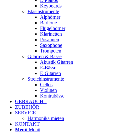
E-Pianos
Keyboards
Blasinstrumente
Alphörner
Baritone
Flügelhörner
Klarinetten
Posaunen
Saxophone
Trompeten
Gitarren & Bässe
Akustik Gitarren
E-Bässe
E-Gitarren
Streichinstrumente
Cellos
Violinen
Kontrabässe
GEBRAUCHT
ZUBEHÖR
SERVICE
Harmonika mieten
KONTAKT
Menü
Menü