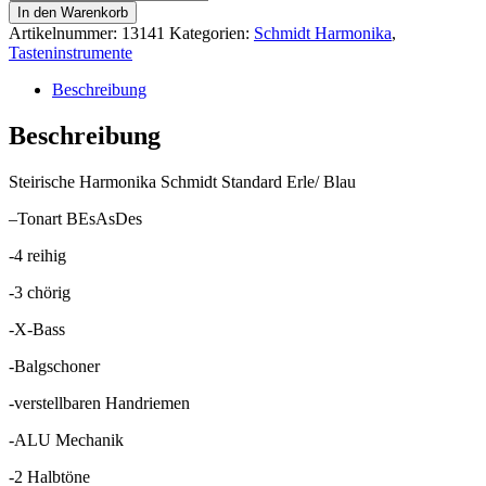
Harmonika
In den Warenkorb
Schmidt
Artikelnummer:
13141
Kategorien:
Schmidt Harmonika
,
Standard
Tasteninstrumente
Erle/Blau
BEsAsDes
Beschreibung
Menge
Beschreibung
Steirische Harmonika Schmidt Standard Erle/ Blau
–Tonart BEsAsDes
-4 reihig
-3 chörig
-X-Bass
-Balgschoner
-verstellbaren Handriemen
-ALU Mechanik
-2 Halbtöne